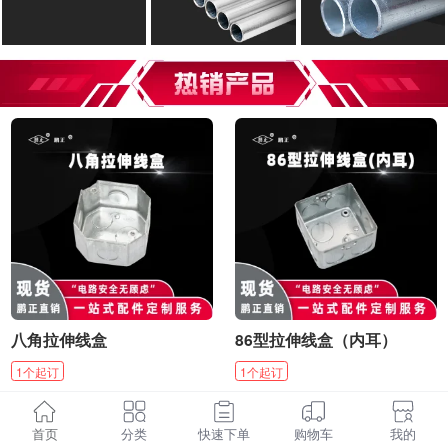
八角拉伸线盒
86型拉伸线盒（内耳）
1
个
起订
1
个
起订
¥
1.86
¥
1.84
起
/
个
起
/
个
首页
分类
快速下单
购物车
我的