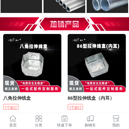
八角拉伸线盒
86型拉伸线盒（内耳）
1
个
起订
1
个
起订
¥
1.86
¥
1.84
起
/
个
起
/
个
首页
分类
快速下单
购物车
我的