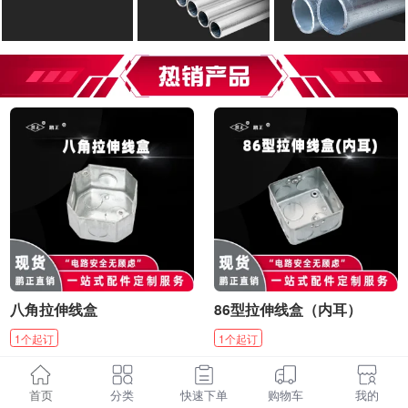
八角拉伸线盒
86型拉伸线盒（内耳）
1
个
起订
1
个
起订
¥
1.86
¥
1.84
起
/
个
起
/
个
首页
分类
快速下单
购物车
我的