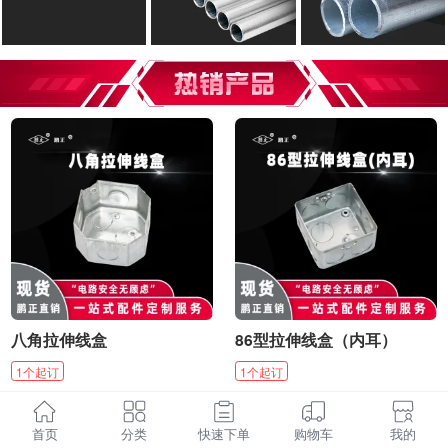
八角拉伸线盒
86型拉伸线盒（内耳）
1
个
起订
1
个
起订
¥
1.86
¥
1.84
起
/
个
起
/
个
首页
分类
快速下单
购物车
我的