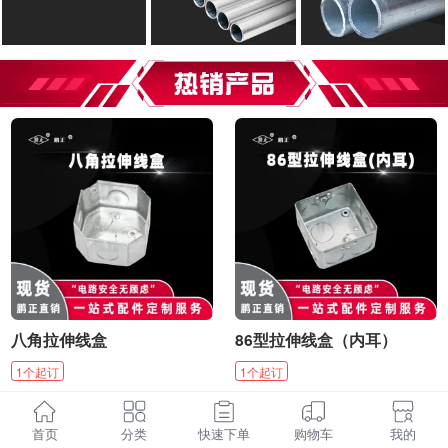
八角拉伸线盒
86型拉伸线盒（内耳）
1
个
起订
1
个
起订
¥
1.86
¥
1.84
起
/
个
起
/
个
首页
分类
快速下单
购物车
我的